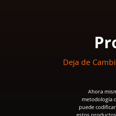
Pr
Deja de Cambi
Ahora mismo
metodología q
puede codificar
estos productos