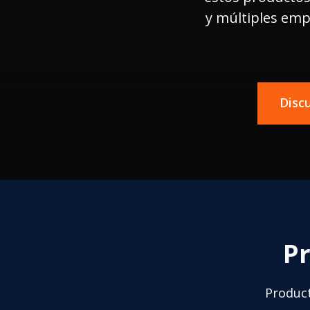
y múltiples emp
Disc
P
Product