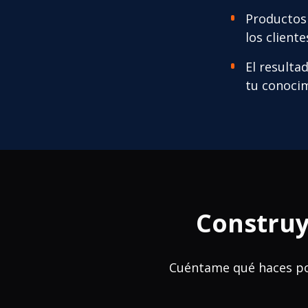
Productos 
los client
El resulta
tu conocim
Construy
Cuéntame qué haces por