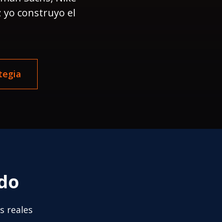
 yo construyo el
tegia
do
s reales