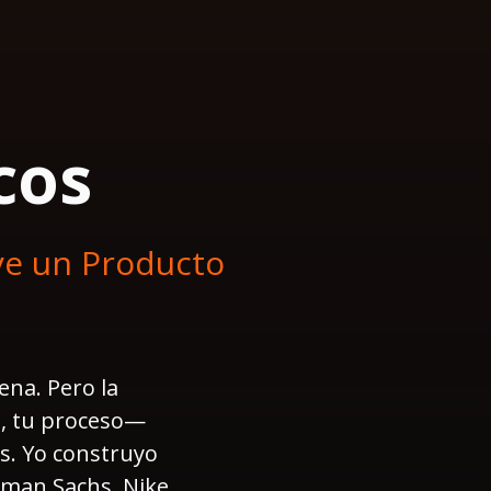
cos
ye un Producto
ena. Pero la
o, tu proceso—
as. Yo construyo
dman Sachs, Nike